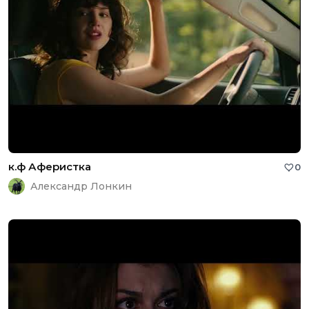
к.ф Аферистка
0
Александр Лонкин