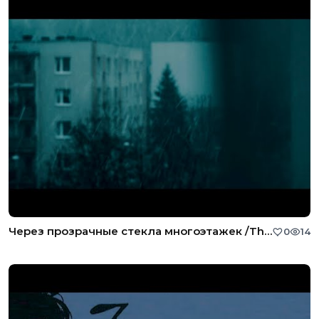
Через прозрачные стекла многоэтажек /Through the glass of tall buildings (By Zuro)
0
14