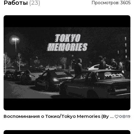
Работы
(
23
)
Просмотров:
3605
Воспоминания о Токио/Tokyo Memories (By Zuro)
0
19