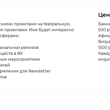
Це
скими проектами на театральную,
Банне
nt-проектами. Мне будет интересно
500 р
 сферами.
Афиши
Визуа
зыкальных релизов
1500 
ществ в ВК
Кажд
чным мероприятиям
инди
сетей
рмления для Newsletter
тов