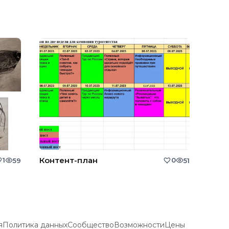
Контент-план
1
0
59
51
я
Политика данных
Сообщество
Возможности
Цены