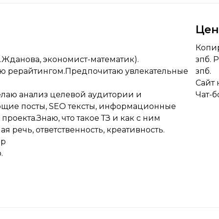
Це
Копир
Жданова, экономист-математик).
зпб. 
ею рерайтингом.Предпочитаю увлекательные
зпб.
Сайт 
делаю анализ целевой аудитории и
Чат-б
ющие посты, SEO тексты, информационные
 проекта.Знаю, что такое ТЗ и как с ним
я речь, ответственность, креативность.
lp
.