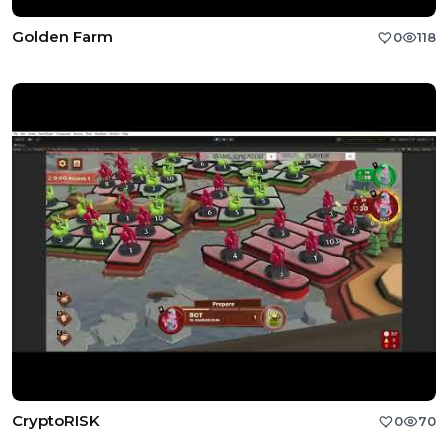
Golden Farm
0
118
CryptoRISK
0
70