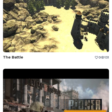
The Battle
0
131