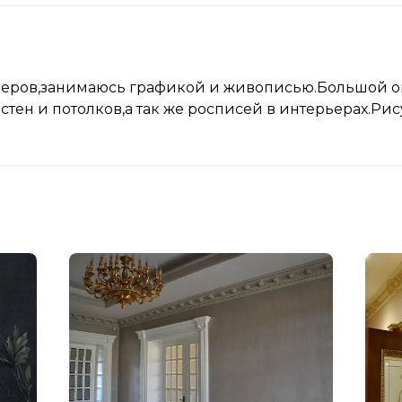
ьеров,занимаюсь графикой и живописью.Большой о
тен и потолков,а так же росписей в интерьерах.Рису