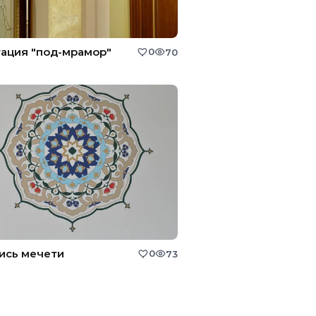
ация "под-мрамор"
0
70
ись мечети
0
73