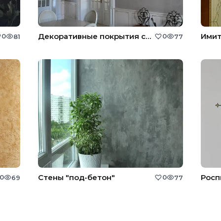
Декоративные покрытия стен
Имит
0
0
81
77
Стены "под-бетон"
Росп
0
0
69
77