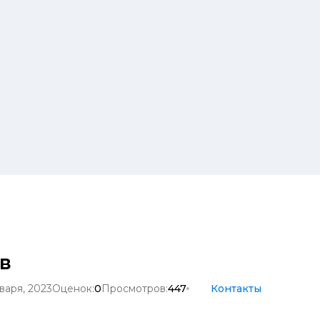
в
варя, 2023
Оценок:
0
Просмотров:
447
Контакты