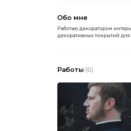
Обо мне
Работаю декоратором интер
декоративных покрытий для с
Работы
(
6
)