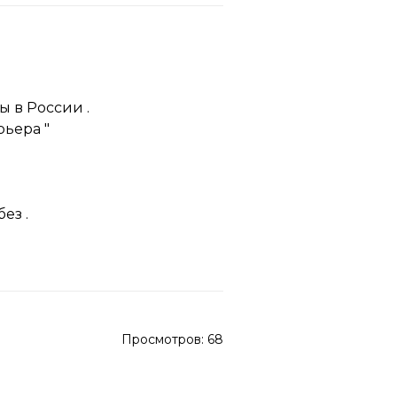
 в России .
ьера "
ез .
Просмотров:
68