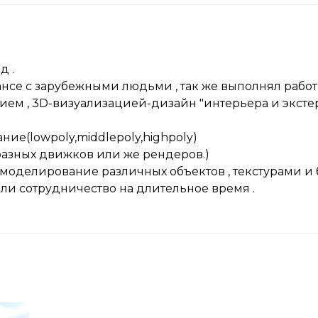
д .
нсе с зарубежными людьми , так же выполнял работы
ем , 3D-визуализацией-дизайн "интерьера и экстер
е(lowpoly,middlepoly,highpoly)
разных движков или же рендеров.)
оделирование различных объектов , текстурами и б
или сотрудничество на длительное время .