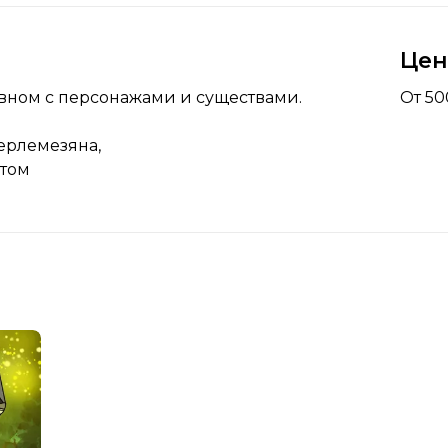
Це
овном с персонажами и существами.
От 50
ерлемезяна,
етом