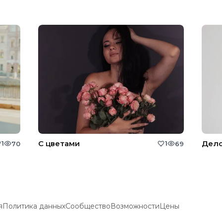
С цветами
Дело
1
1
70
69
я
Политика данных
Сообщество
Возможности
Цены