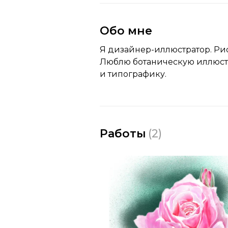
Обо мне
Я дизайнер-иллюстратор. Рис
Люблю ботаническую иллюст
и типографику.
Работы
(
2
)