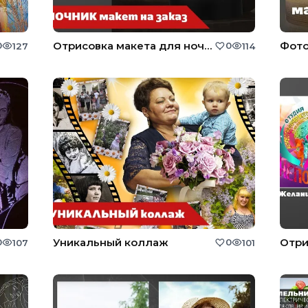
Отрисовка макета для ночника из орг стекла.
0
0
127
114
Уникальный коллаж
0
0
107
101