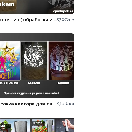
Фото ночник ( обработка и ретушь фото для гравировки на стекле и других поверхностей )
0
118
Отрисовка вектора для лазера и ЧПУ
0
101