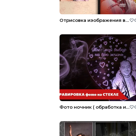
Отрисовка изображения в векторе, флип-флоп.
Фото ночник ( обработка и ретушь фото для гравировки на стекле и других поверхностей )