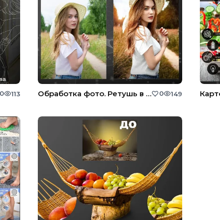
Обработка фото. Ретушь в Photoshop
0
0
113
149