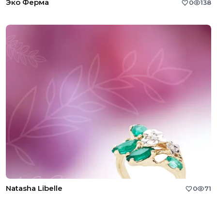
Эко Ферма
0
138
Natasha Libelle
0
71