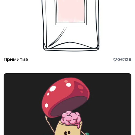
Примитив
0
126