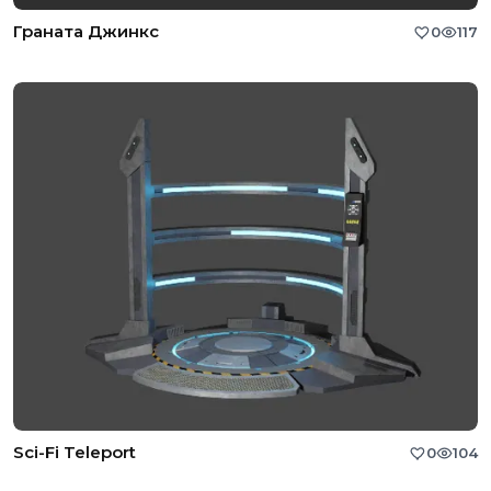
Граната Джинкс
0
117
Sci-Fi Teleport
0
104