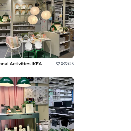
nal Activities IKEA
0
125