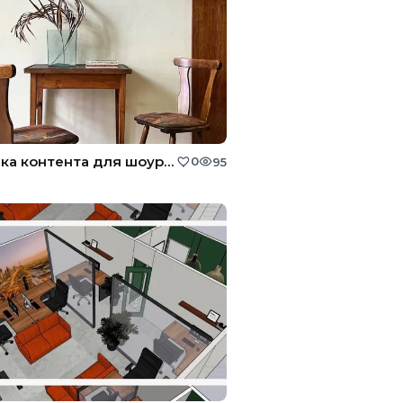
Сьемка контента для шоурума Factory232
0
95