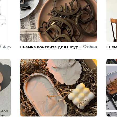
Сьемка контента для шоурума Factory232
1
1
75
88