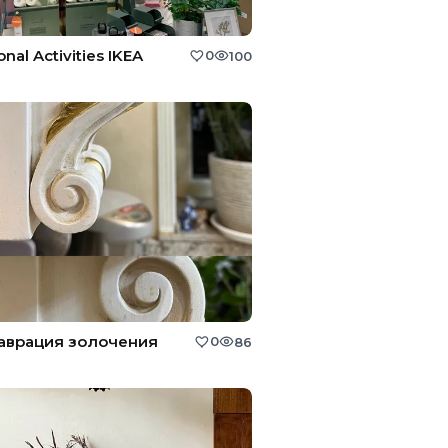
nal Activities IKEA
0
100
аврация золочения
0
86