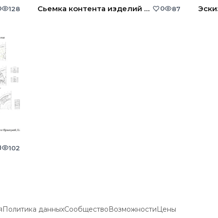
Сьемка контента изделий ручной работы
0
0
128
87
1
102
я
Политика данных
Сообщество
Возможности
Цены