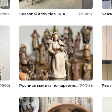
Seasonal Activities IKEA
Seaso
0
0
105
92
Роспись макета по картине художника
Рест
0
0
105
98