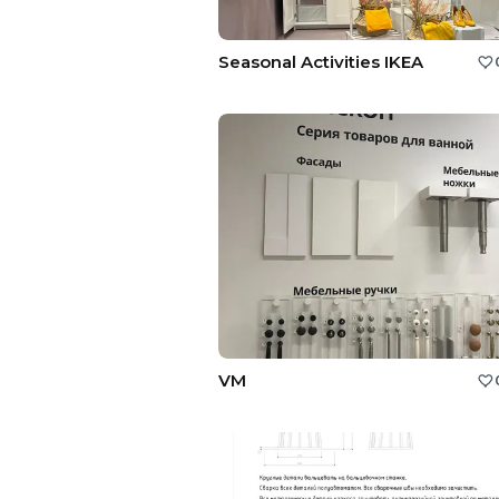
Seasonal Activities IKEA
VM