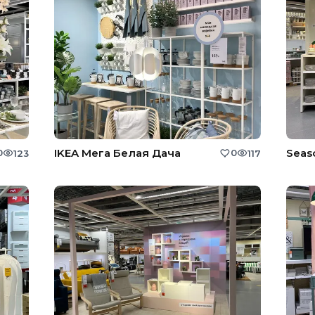
IKEA Мега Белая Дача
Seaso
0
0
123
117