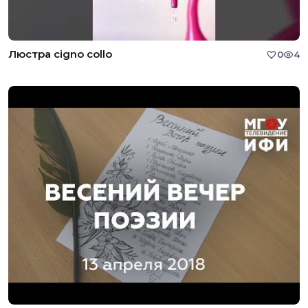
Люстра cigno collo
0
4