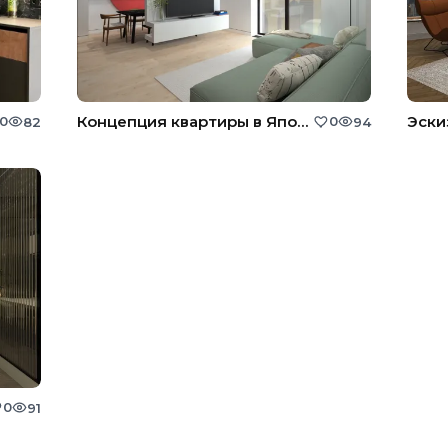
Концепция квартиры в Японском стиле
0
0
82
94
0
91