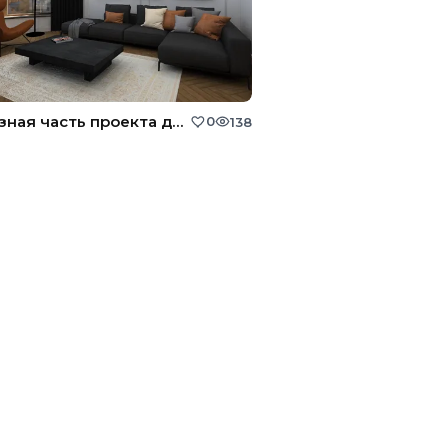
Эскизная часть проекта для семьи с двумя детьми
0
138