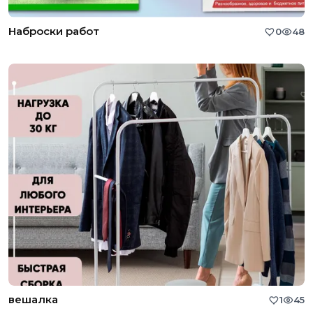
Наброски работ
0
48
вешалка
1
45