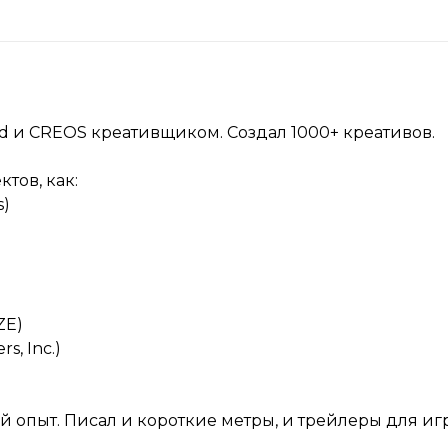
d и CREOS креативщиком. Создал 1000+ креативов.
тов, как:
s)
ZE)
s, Inc.)
й опыт. Писал и короткие метры, и трейлеры для иг