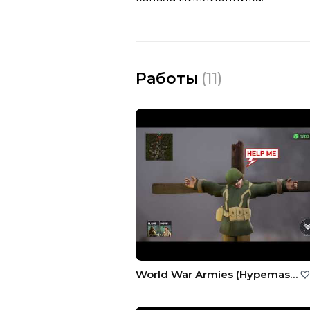
Работы
(
11
)
World War Armies (Hypemasters, Inc.)