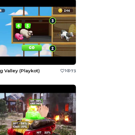
g Valley (Playkot)
1
73