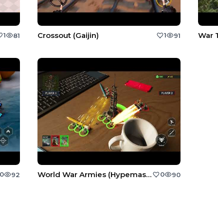
Crossout (Gaijin)
War T
1
1
81
91
World War Armies (Hypemasters, Inc.)
0
0
92
90