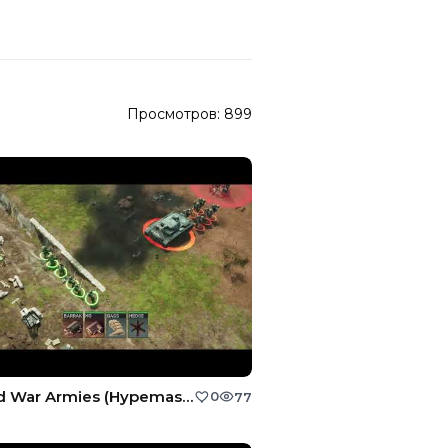
Просмотров:
899
World War Armies (Hypemasters, Inc.)
0
77