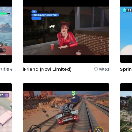
iFriend (Novi Limited)
Sprin
1
1
94
63