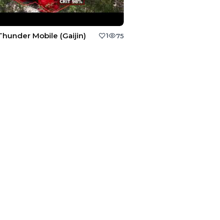
hunder Mobile (Gaijin)
1
75