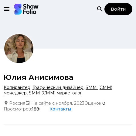
Войти
Юлия Анисимова
Копирайтер
,
Графический дизайнер
,
SMM (СММ)
менеджер
,
SMM (СММ) маркетолог
Россия
На сайте с ноября, 2023
Оценок:
0
Просмотров:
188
Контакты