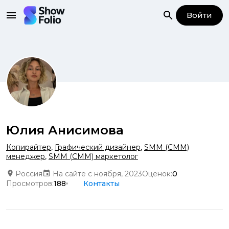
Войти
Юлия Анисимова
Копирайтер
,
Графический дизайнер
,
SMM (СММ)
менеджер
,
SMM (СММ) маркетолог
Россия
На сайте с ноября, 2023
Оценок:
0
Просмотров:
188
Контакты