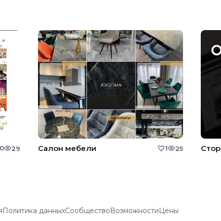
Салон мебели
Стор
0
1
29
25
я
Политика данных
Сообщество
Возможности
Цены