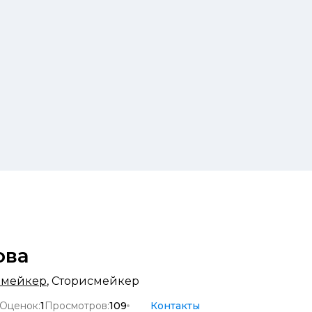
ова
омейкер
,
Сторисмейкер
Оценок:
1
Просмотров:
109
Контакты