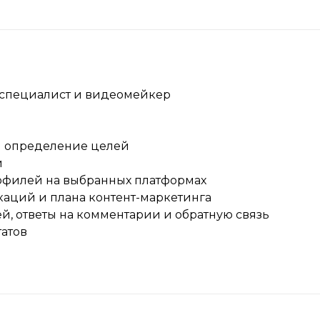
м-специалист и видеомейкер
и определение целей
и
офилей на выбранных платформах
каций и плана контент-маркетинга
й, ответы на комментарии и обратную связь
татов