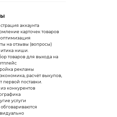
ны
истрация аккаунта
рмление карточек товаров
O-оптимизация
еты на отзывы (вопросы)
литика ниши.
бор товаров для выхода на
етплейс
тройка рекламы
t-экономика, расчёт выкупов,
т первой поставки.
лиз конкурентов
фографика
ругие услуги
 обговариваются
видуально