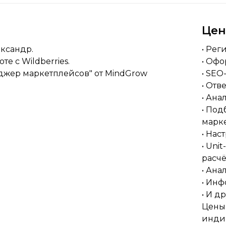
Це
ександр.
• Рег
е с Wildberries.
• Офо
джер маркетплейсов" от MindGrow
• SE
• Отв
• Ана
• Под
марк
• Нас
• Uni
расчё
• Ана
• Ин
• И д
Цены
инди