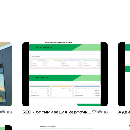
SEO - оптимизация карточки товара
Ауди
0
1
189
110