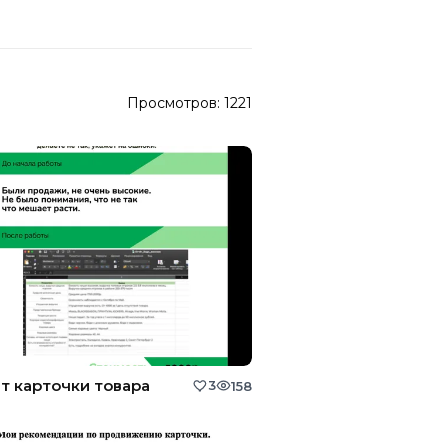
Просмотров:
1221
т карточки товара
3
158