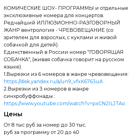
КОМИЧЕСКИЕ ШОУ- ПРОГРАММЫ и отдельные
эксклюзивные номера для концертов.
Редчайший ИЛЛЮЗИОННО-РАЗГОВОРНЫЙ
ЖАНР вентрология - ЧРЕВОВЕЩАНИЕ (со
зрителем для взрослых, с куклами и живой
собачкой для детей).
Единственный в России номер "ГОВОРЯЩАЯ
СОБАЧКА", (живая собачка говорит на русском
языке).
1.Вырезки из 6 номеров в жанре чревовещания:
https://disk.yandex.ru/a/un9_vfxK6763uA
2.Вырезки из 3 номеров в жанре
синхробуффонады :
https://www.youtube.com/watch?v=pxCN2lLJTAo
Цены
От 8 тыс руб за номер до 30 тыс.
руб за программу от 20 до 40