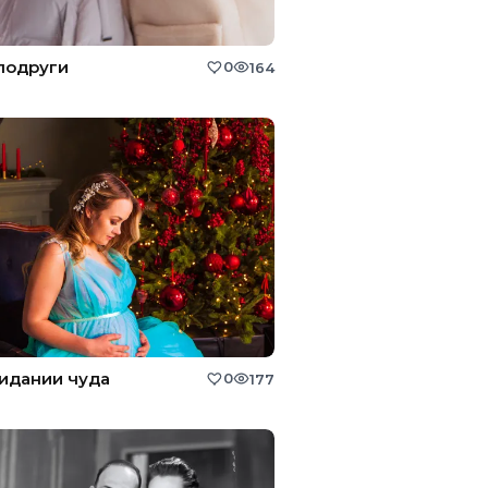
подруги
0
164
идании чуда
0
177