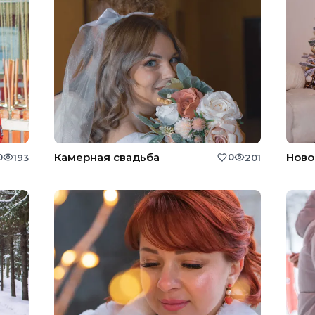
Камерная свадьба
Ново
0
0
193
201