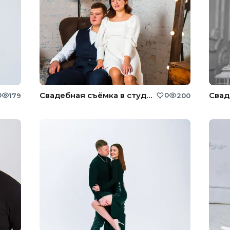
Свадебная съёмка в студии
Свад
0
0
179
200