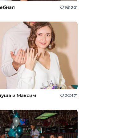
ебная
1
201
уша и Максим
0
171