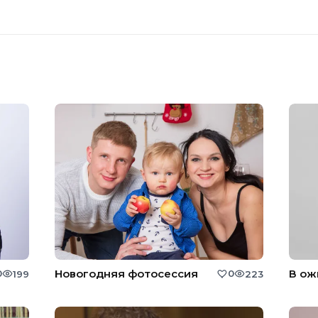
Новогодняя фотосессия
В ож
0
0
199
223