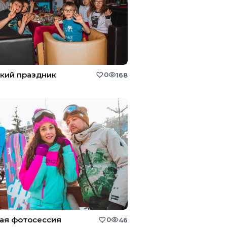
кий праздник
0
168
ая фотосессия
0
46