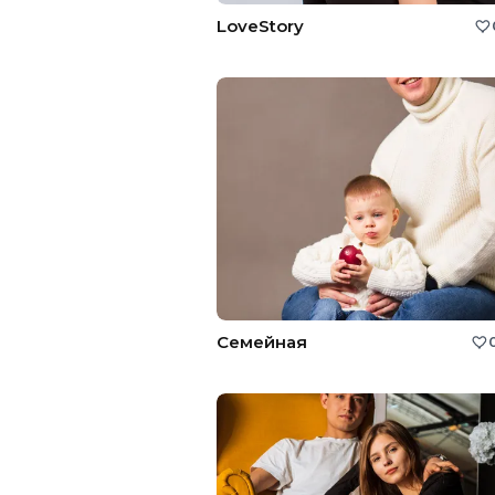
LoveStory
Семейная