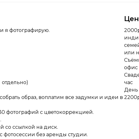
Це
 и я фотографирую.
2000р
индив
семей
или н
Съёмк
офис
Свад
 отдельно)
час
День
собрать образ, воплатим все задумки и идеи в
2200р
0-30 фотографий с цветокоррекцией.
.
й со ссылкой на диск.
ас фотосессии без аренды студии.