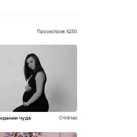
Просмотров:
6230
идании чуда
0
185