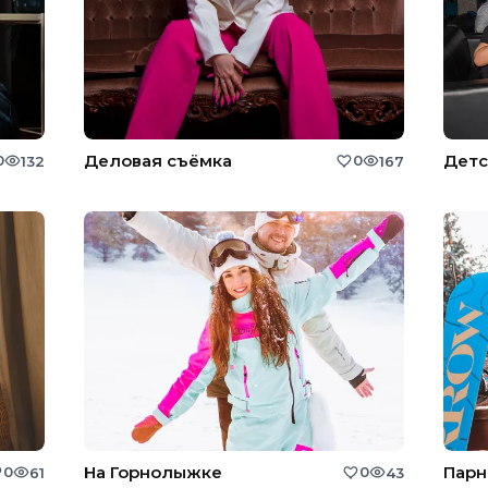
Деловая съёмка
Детс
0
0
132
167
На Горнолыжке
Парн
0
0
61
43