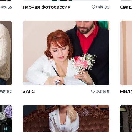
Парная фотосессия
Свад
0
0
135
195
ЗАГС
Миля
0
0
182
169