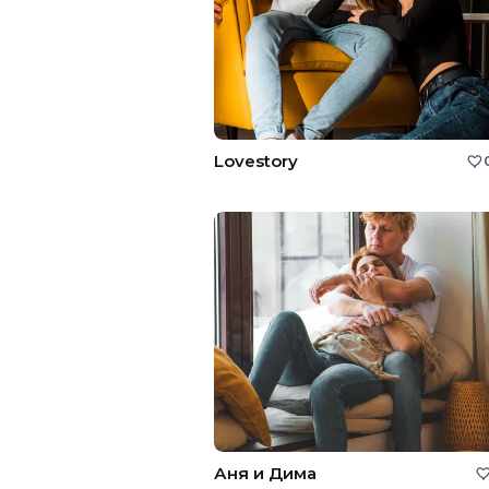
Lovestory
Аня и Дима