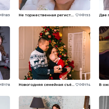
Не торжественная регистрация
Две 
0
0
189
193
Новогодняя семейная съёмка
В ож
0
0
178
174