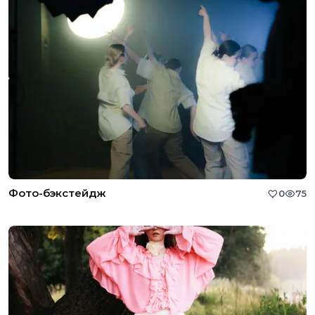
Фото-бэкстейдж
0
75