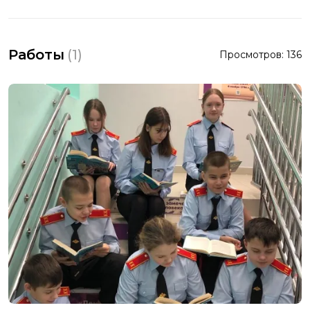
Работы
(
1
)
Просмотров:
136