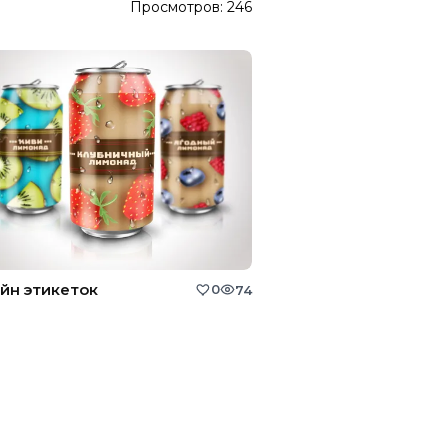
Просмотров:
246
йн этикеток
0
74