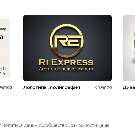
Логотипы, полиграфия
Диза
0
0
102
70
я
Политика данных
Сообщество
Возможности
Цены