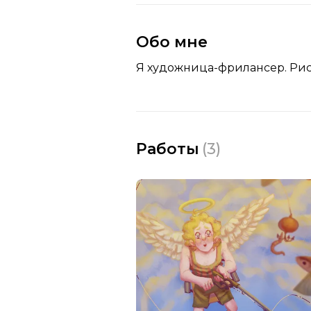
Обо мне
Я художница-фрилансер. Рисую 
Работы
(
3
)