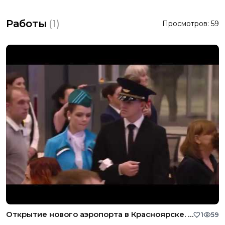
Работы
(
1
)
Просмотров:
59
Открытие нового аэропорта в Красноярске. Я автор сценария, креативный продюсер и режиссёр проекта. Самые яркие творческие решения в этом проекте - виртуальная ведущая на огромном экране и флэшмоб с зале терминала
1
59