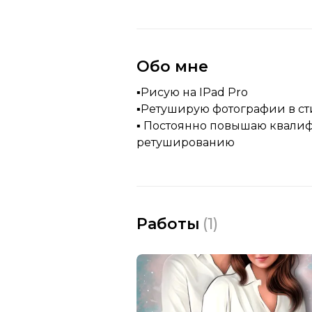
Обо мне
▪️Рисую на IPad Pro
▪️Ретуширую фотографии в с
▪️ Постоянно повышаю квали
ретушированию
Работы
(
1
)