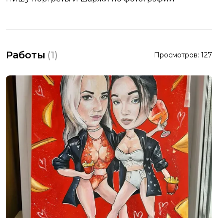
Работы
(
1
)
Просмотров:
127