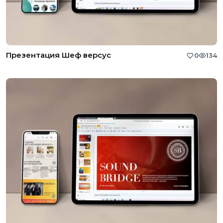
Презентация Шеф версус
0
134