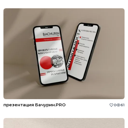
презентация Бачурин.PRO
0
61