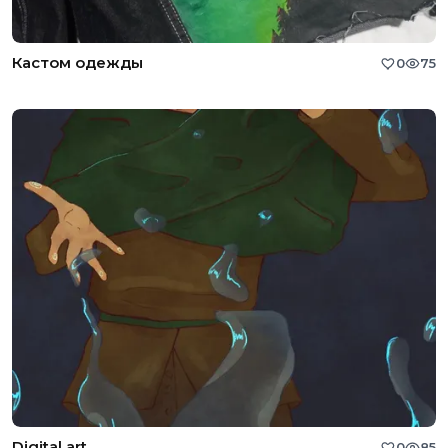
Кастом одежды
0
75
Digital art
0
85