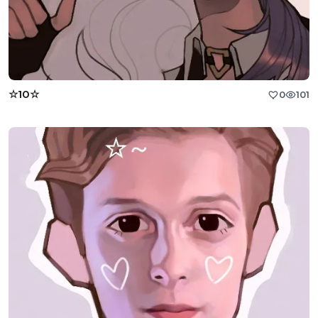
☆10☆
0
101