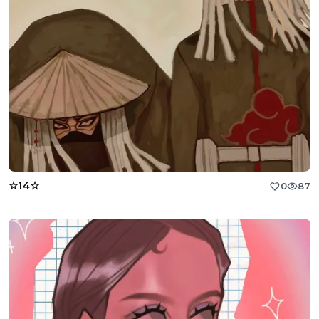
☆14☆
0
87