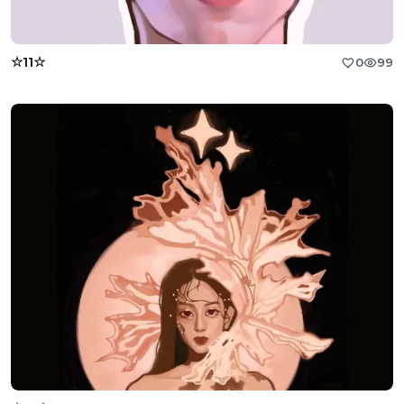
☆11☆
0
99