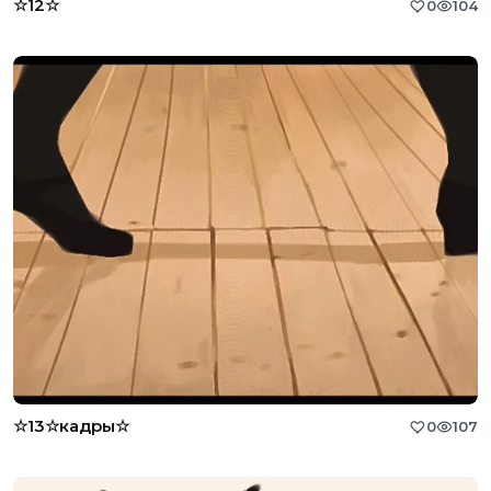
☆12☆
0
104
☆13☆кадры☆
0
107