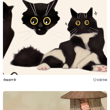
☆кот☆
0
98