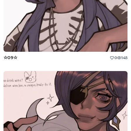
☆09☆
0
145