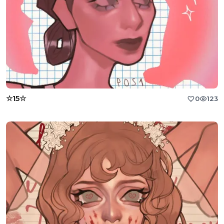
☆15☆
0
123