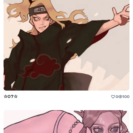
☆07☆
0
100