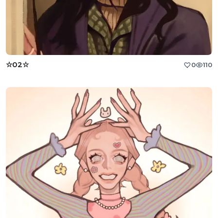
☆02☆
0
110