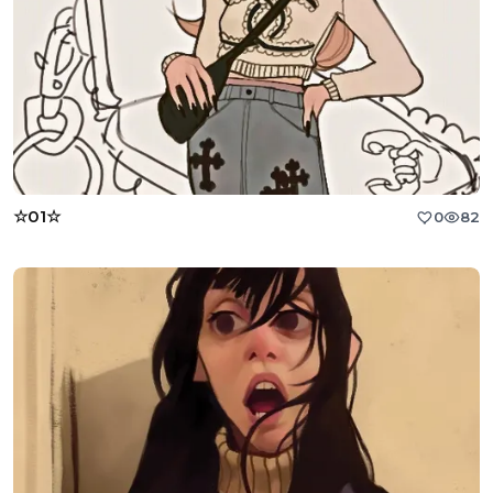
☆01☆
0
82