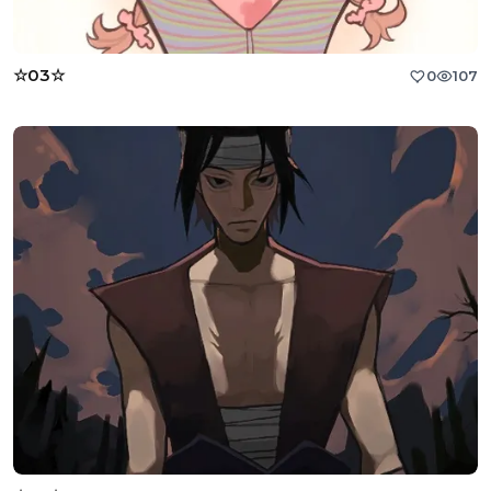
☆03☆
0
107