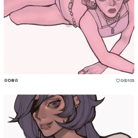
☆08☆
0
105