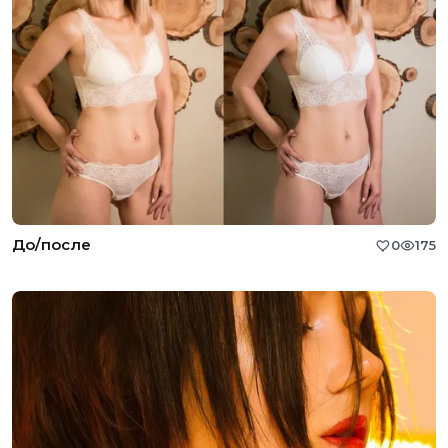
До/после
0
175