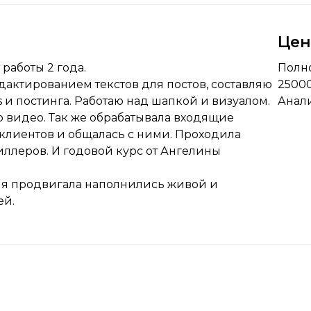
Це
работы 2 года.
Полно
актированием текстов для постов, составляю
2500
ls и постинга. Работаю над шапкой и визуалом.
Анали
 видео. Так же обрабатывала входящие
 клиентов и общалась с ними. Проходила
иллеров. И годовой курс от Ангелины
е я продвигала наполнились живой и
ей.