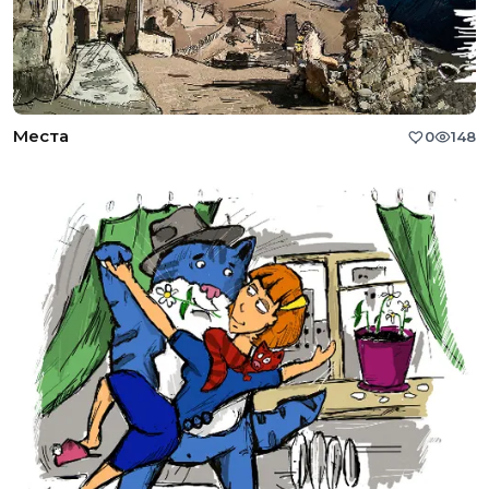
Места
0
148