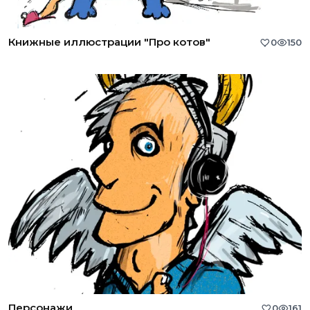
Книжные иллюстрации "Про котов"
0
150
Персонажи
0
161