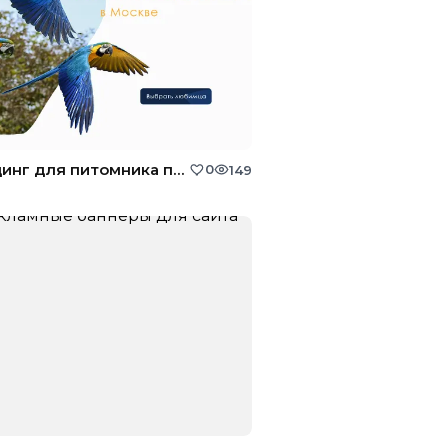
Лендинг для питомника попугаев
0
149