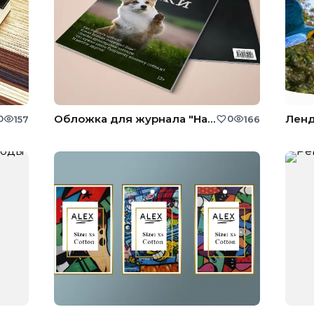
Обложка для журнала "Наши собаки"
0
0
157
166