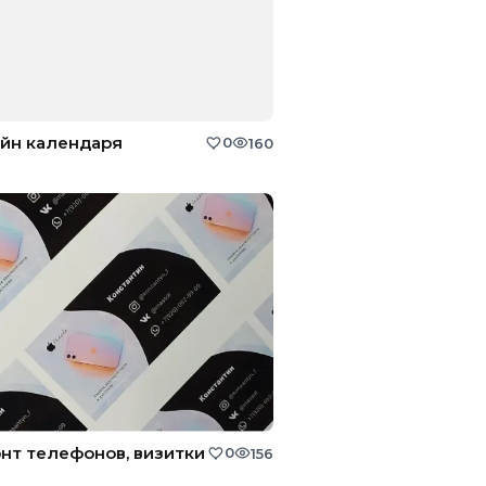
йн календаря
0
160
нт телефонов, визитки
0
156