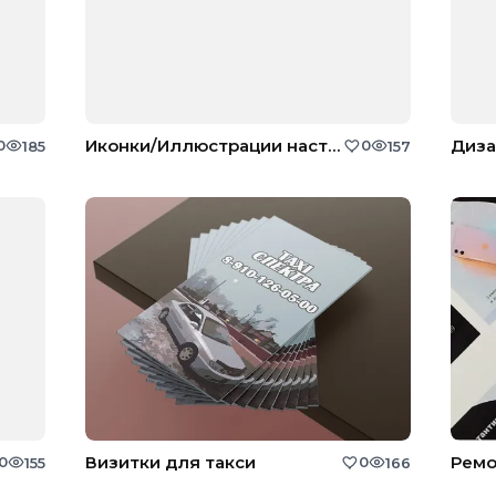
Иконки/Иллюстрации настольной лампы
Диза
0
0
185
157
Визитки для такси
Ремо
0
0
155
166