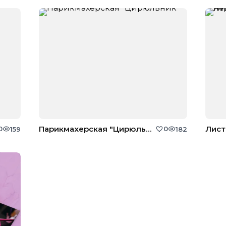
Парикмахерская "Цирюльник"
0
0
159
182