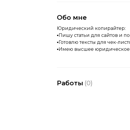
Обо мне
Юридический копирайтер:
▪️Пишу статьи для сайтов и 
▪️Готовлю тексты для чек-ли
▪️Имею высшее юридическое
Работы
(
0
)