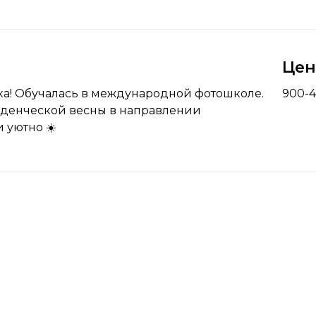
Це
а! Обучалась в международной фотошколе.
900-
уденческой весны в направлении
и уютно ☀️