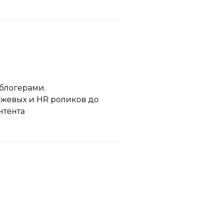
блогерами.
джевых и HR роликов до
нтента