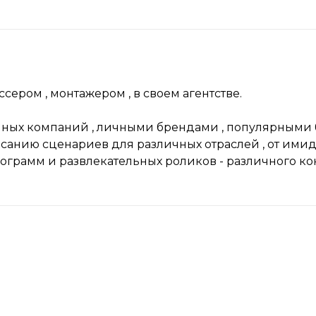
сером , монтажером , в своем агентстве.
чных компаний , личными брендами , популярными 
исанию сценариев для различных отраслей , от ими
ограмм и развлекательных роликов - различного ко