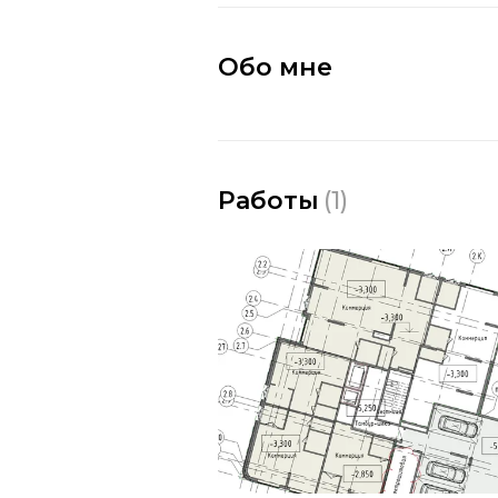
Обо мне
Работы
(
1
)