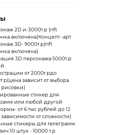
ны
онаж 2D и-3000т.р (nft
нка включена)Концепт -арт
онаж 3D- 9000т.р(nft
онка включена)
ация 3D персонажа 5000т.р
й.
страции от 2000т.рдо
т.р(цена зависит от выбора
 рисовки)
ированные стикер для
грамм или любой другой
ормы- от 6 тыс рублей до 12
в зависимости от сложности)
чные стикеры для телеграмм
вич 10 штук - 10000 т.р