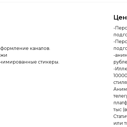
Це
-Перс
подго
-Перс
оформление каналов.
подг
ажи
-аним
нимированные стикеры.
рубле
-Иллю
10000
стиля
Аним
теле
платф
тыс (
Стати
или т