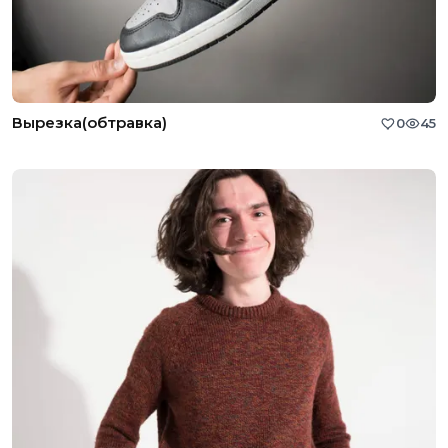
Вырезка(обтравка)
0
45