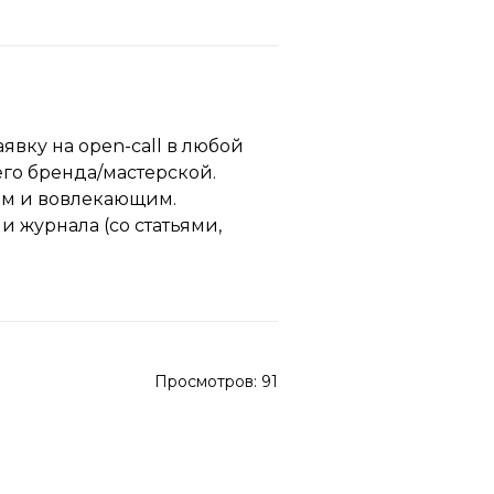
аявку на open-call в любой
го бренда/мастерской.
ным и вовлекающим.
 журнала (со статьями,
Просмотров:
91