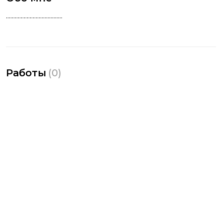
......................................
Работы
(
0
)