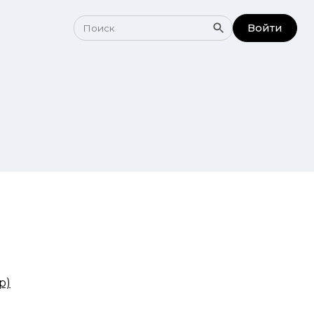
Войти
р)