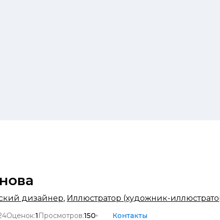
нова
кий дизайнер
,
Иллюстратор (художник-иллюстрато
24
Оценок:
1
Просмотров:
150
Контакты