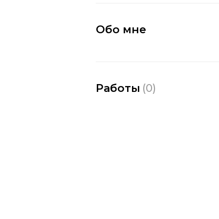
Обо мне
Работы
(
0
)