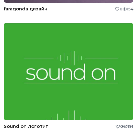
faragonda дизайн
0
154
Sound on логотип
0
191