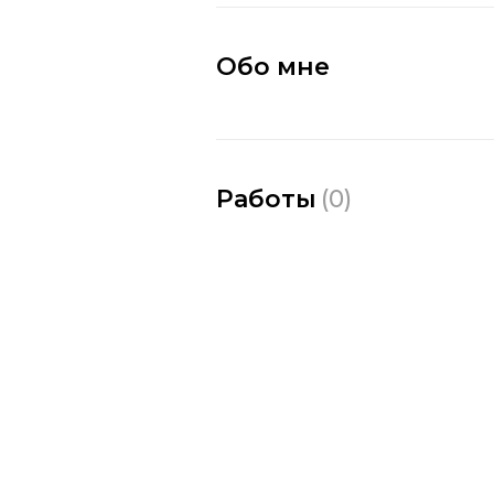
Обо мне
Работы
(
0
)